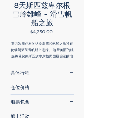
8天斯匹兹卑尔根
雪岭雄峰 - 滑雪帆
船之旅
Price
$4,250.00
斯匹次卑尔根的这次滑雪和帆船之旅将在
伦勃朗莱茵号帆船上进行。 这些美丽的帆
船将带您到斯匹次卑尔根周围最偏远的地
方，在那里您可以爬上冰雪覆盖的阿尔卑
斯山，然后滑雪下山。这个活动是专为经
具体行程
验丰富的滑雪登山者而设计得。他们可以
在具有挑战性的积雪覆盖的高山地形中掌
这行程专为经验丰富、充分掌握挑战被雪
仓位价格
山地形的上升和下降技巧的滑雪登山者而
握上升和下降的滑雪技术。 典型的一天将
设。我们通常会攀登平均700-850米
在平均高度为700-850米的山峰上进行
以下价格是基于两人分享房间的价格。 单
（2,300-2,800英尺）高的山峰，并从
攀登和滑雪。（实际累积高度可超过
船票包含
人入住价是双人间的1.7倍。 船的仓位会
山巅滑下山坡；每天的爬升的累计高度可
1000米甚至更多）。
随时变化，请及时和我们联系以获取有关
能超过1000米（3,280英尺）。由于受
船票包括以下服务项目 -
客舱的最新信息。
天气、海洋、野生动物和雪崩等因素的影
船上活动
响，我们无法提前确定准确的路线。这地