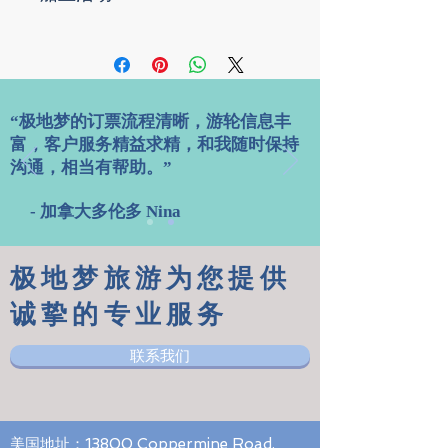
船上所有的饮食包括三餐，点心，咖
伦勃朗莱茵号
图概述了在康斯峡湾(Kongsfjorden)、伊
滑雪登山
啡和茶。
斯菲龙伦峡湾(Isfjorden)和卡尔斯王子岛
所有行程中使用冲锋艇的海岸巡游及
(Prins Karls Forland)的可能（但不是最
出
三人圆
双人带
双人圆
活动。
终）航线。此路线仅作参考。考察队长会
发/
窗带浴
浴内仓
窗带浴
资深自然学家主持讲座和资深的探险
每日调整行程并做最终决定。这类型的航
到
仓
仓
队员带领活动.
程必须要灵活变通。滑雪登山者必须携带
“极地梦的订票流程清晰，游轮信息丰
达
免費使用登陸橡膠鞋及雪屐
自己的设备。
港
富，客户服务精益求精，和我随时保持
所有服务税和港口费
沟通，相当有帮助。”
行前资料
船上或船外的所有活动，例如（但不限
2019-
挪
$3,100
$3,300
$3,800
于）滑雪出游和冲锋艇游览，尽量在帆船
05-
威
船票不含下列项目 -
约1000米（3,280英尺）附近处完成。
- 加拿大多伦多 Nina
08 到
朗
由于受天气、海洋、野生动物和雪崩等因
2019-
伊
任何机票, 不管是计划航班或包机.
素的影响，我们无法提前确定准确的路
05-15
尔
上船前和下船后旅游安排
线。此外，如同意参加滑雪登山计划，乘
极地梦旅游为您提供
城
护照及签证费
客即同意不会因为行程以超出组织控制范
政府的入境及离境税.
围缩短，例如（但不限于）天气和冰的条
诚挚的专业服务
2020-
挪
$3,150
$3,350
$3,850
岸上的餐食
件、雪崩威胁、北极熊威胁和探险人员受
05-01
威
行李保险，行程取消保险及必须的个
伤，而申请赔偿。
到
朗
联系我们
人保险
2020-
伊
行李超重收费, 所有各人开支如洗衣物,
05-
尔
酒吧消费,饮料,通讯费用.
08
城
船上服务人员的小费（会提供指导意
见）
​美国地址：13800 Coppermine Road,