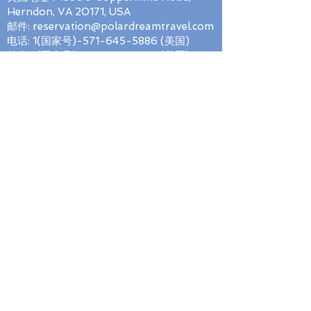
2020-
挪
$3,150
$3,350
$3,850
Herndon, VA 20171, USA
05-
威
邮件:
reservation@polardreamtravel.com
08 到
朗
电话: 1(国家号)-571-645-5886 (美国)
2020-
伊
传真: 1(国家号)-571-526-5986 (美国)
05-15
尔
城
微信号: polardreamtravel
微信公众号：Polar_Dream_Travel
极地咨询邮件订阅
我要订阅