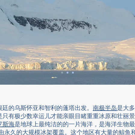
根廷的乌斯怀亚和智利的蓬塔出发。
南极半岛
是大多
是只有极少数幸运儿才能亲眼目睹重重冰原和壮丽景
罗斯海
是地球上最纯洁的的一片海洋，是海洋生物最
由永久的大规模冰架覆盖。这个地区有大量的鲸鱼