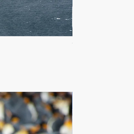
10天经典南极半岛南极圈飞
Price
$24,995.00