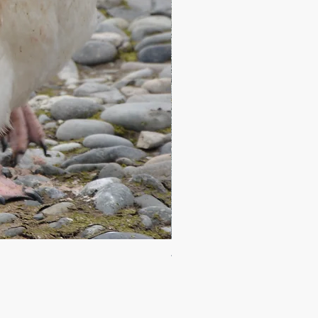
13天南极半岛基地营
Price
$10,150.00