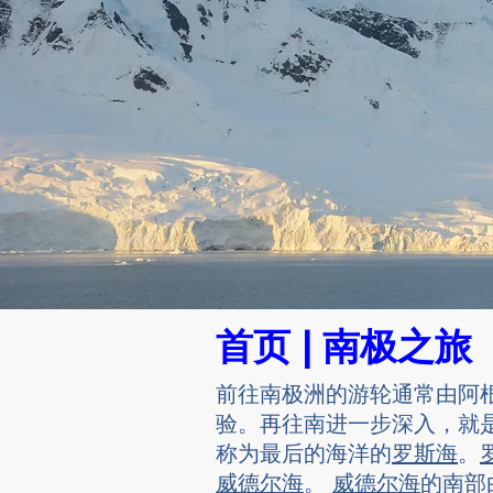
首页 | 南极之旅
前往南极洲的游轮通常由阿
验。再往南进一步深入，就
称为最后的海洋的
罗斯海
。
威德尔海
。
威德尔海
的南部