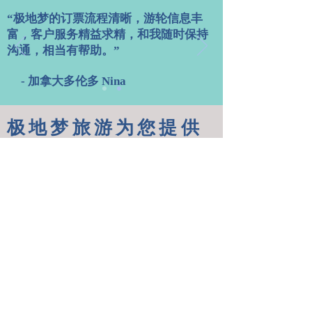
“极地梦的订票流程清晰，游轮信息丰
富，客户服务精益求精，和我随时保持
沟通，相当有帮助。”
- 加拿大多伦多 Nina
极地梦旅游为您提供
诚挚的专业服务
联系我们
​美国地址：13800 Coppermine Road,
Herndon, VA 20171, USA
邮件:
reservation@polardreamtravel.com
电话: 1(国家号)-571-645-5886 (美国)
传真: 1(国家号)-571-526-5986 (美国)