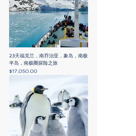
23天福克兰，南乔治亚，象岛，南极
半岛，南极圈探险之旅
Price
$17,050.00