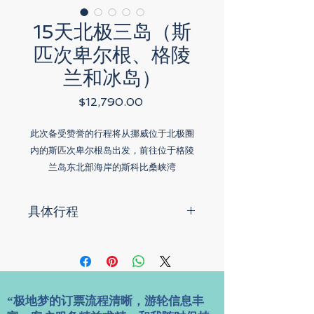
15天北极三岛（斯
匹次卑尔根、格陵
兰和冰岛）
Price
$12,790.00
此次备受赞誉的行程将从挪威位于北极圈
内的斯匹次卑尔根岛出发，前往位于格陵
兰岛东北部海岸的斯科比桑峡湾
(Scorsbysund)，最终到达迷人的冰岛，
有机会看到北极熊、麝香牛、驯鹿和海象
具体行程
等代表性的北极动物。从活火山到巨型冰
川，再到观赏野生动物的最佳地点，这次
挪威奥斯陆出发行程
探险行程将带您前往不同的目的地。如果
第 1 天 — 奥斯陆
您希望尽可能多地游览北极地区的美景，
抵达挪威首都奥斯陆，自由活动后入住机
那么北极三岛行程是您最佳的选择。
场酒店。（如果购买机酒套餐的话，否则
“极地梦的订票流程清晰，游轮信息丰
第2天在朗伊尔宾登船）