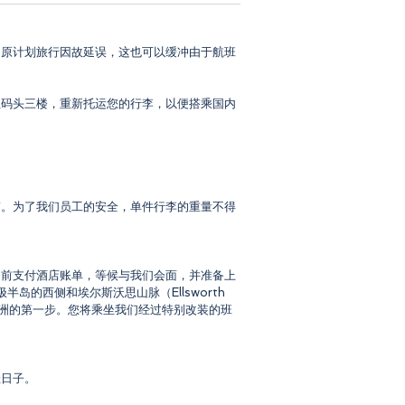
的原计划旅行因故延误，这也可以缓冲由于航班
往码头三楼，重新托运您的行李，以便搭乘国内
带。为了我们员工的安全，单件行李的重量不得
提前支付酒店账单，等候与我们会面，并准备上
的西侧和埃尔斯沃思山脉（Ellsworth
上南极洲的第一步。您将乘坐我们经过特别改装的班
佳日子。