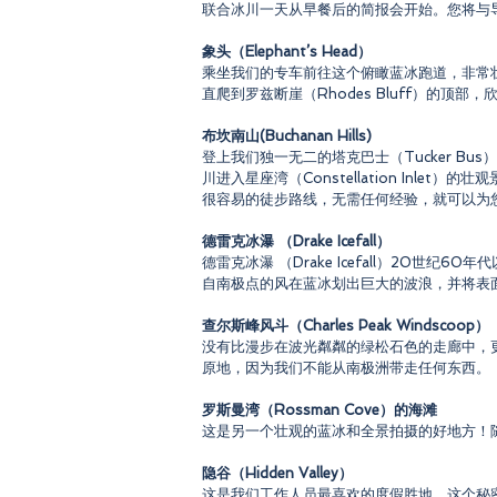
联合冰川一天从早餐后的简报会开始。您将与
象头（Elephant’s Head）
乘坐我们的专车前往这个俯瞰蓝冰跑道，非常
直爬到罗兹断崖（Rhodes Bluff）的顶部，欣
布坎南山(Buchanan Hills)
登上我们独一无二的塔克巴士（Tucker Bu
川进入星座湾（Constellation Inle
很容易的徒步路线，无需任何经验，就可以为
德雷克冰瀑 （Drake Icefall）
德雷克冰瀑 （Drake Icefall）20世纪
自南极点的风在蓝冰划出巨大的波浪，并将表
查尔斯峰风斗（Charles Peak Windscoop）
没有比漫步在波光粼粼的绿松石色的走廊中，
原地，因为我们不能从南极洲带走任何东西。
罗斯曼湾（Rossman Cove）的海滩
这是另一个壮观的蓝冰和全景拍摄的好地方！
隐谷（Hidden Valley）
这是我们工作人员最喜欢的度假胜地。这个秘