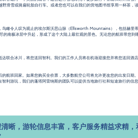
线，越野滑雪或骑扁轮胎自行车。或者您也可以在我们的营地图书馆享用一杯茶，
叹为观止的埃尔斯沃思山脉（Ellsworth Mountains），包括赫里蒂奇岭（
和冰峰从无尽的南极冰层中升起，形成了这个大陆上最壮观的景色。无论您的航班带
抵达联合冰川，将您送回智利。我们的工作人员将在机场迎接您并将您送回酒
后的航班回家。如果您购买全价票，大多数航空公司将允许更改您的出发日期
在智利游玩，我们的蓬塔阿雷纳斯的团队可以提供当地旅行社和短途旅行的信
。
程清晰，游轮信息丰富，客户服务精益求精，
”