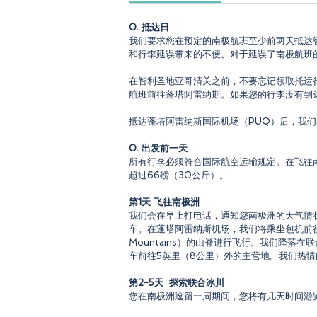
0. 抵达日
我们要求您在预定的南极航班至少前两天抵达
和行李延误带来的不便。对于延误了南极航班
在智利圣地亚哥清关之前，不要忘记领取托运
航班前往蓬塔阿雷纳斯。如果您的行李没有到
抵达蓬塔阿雷纳斯国际机场（PUQ）后，我
0. 出发前一天
所有行李必须符合国际航空运输规定。在飞往
超过66磅（30公斤）。
第1天 飞往南极洲
我们会在早上打电话，通知您南极洲的天气情
车。在蓬塔阿雷纳斯机场，我们将乘坐包机前往
Mountains）的山脊进行飞行。我们降落在
车前往5英里（8公里）外的主营地。我们热
第2-5天 探索联合冰川
您在南极洲逗留一周期间，您将有几天时间游