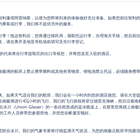
智利蓬塔阿雷纳斯，以便为您即将到来的体验做好充分准备。如果您前往智利
的乘客或行李，我们将不提供另外的服务。
行李！抵达智利后，您将通过移民局，领取托运行李，办理海关手续，然后前
达，请在离开圣地亚哥机场前填写丢失行李登记。
们的代表将在行李提取区的出口等候您，并将您送至入驻的酒店。
南极洲的航班上禁止携带燃料或其他有害物质。锂电池禁止托运，必须随身携
状。如果天气适合我们的航班，我们会在一小时内到您的酒店接您。请在大堂
南极洲进行4¼小时的飞行。我们的飞行路线将穿过德雷克海峡，然后沿着南极半岛
联合冰川（Union Glacier）的一条自然形成的蓝冰跑道上，在那里您将踏
情的工作人员将带您参观营地，并把您在帐篷安顿好。
览联合冰川。我们的气象专家将仔细监测天气状况，为您的南极点航班寻找最