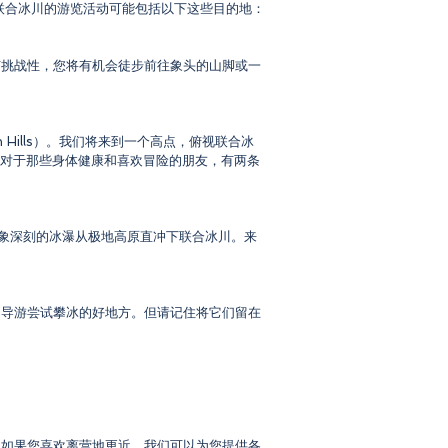
联合冰川的游览活动可能包括以下这些目的地：
有挑战性，您将有机会徒步前往象头的山脚或一
 Hills）。我们将来到一个高点，俯视联合冰
中的环礁。对于那些身体健康和喜欢冒险的朋友，有两条
这个令人印象深刻的冰瀑从极地高原直冲下联合冰川。来
的导游尝试攀冰的好地方。但请记住将它们留在
。如果您喜欢离营地更近，我们可以为您提供各