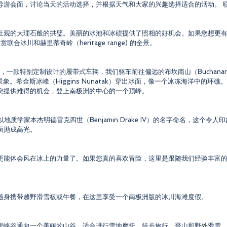
导游会面，讨论当天的活动选择，并根据天气和大家的兴趣选择适合的活动。 
壮观的大理石般的拱璧。美丽的冰池和冰碛提供了照相的好机会。如果您想更
赏联合冰川和赫里蒂奇岭（heritage range) 的全景。
s），一款特别定制设计的履带式车辆，我们驱车前往偏远的布坎南山（Buchanan
t）的壮观景象。希金斯冰峰（Higgins Nunatak）穿出冰面，像一个冰冻海洋
您提供难得的机会，登上南极洲的中心的一个顶峰。
60年代以地质学家本杰明德雷克四世（Benjamin Drake IV）的名字命名，
面抛成高光。
更能体会风在冰上的力量了。如果您真的喜欢冒险，这里是跟随我们经验丰富
随身携带越野滑雪板或午餐，在这里享受一个南极洲版的冰川海滩度假。
密峡谷通向一个美丽的山谷，适合进行雪地摩托，徒步旅行，登山和野外滑雪